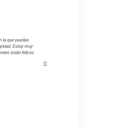
n la que puedas
egridad. Estoy muy
entes están felices
"¡Tuve una experiencia maravillosa con
momento difíc