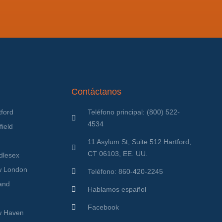
Contáctanos
ford
Teléfono principal: (800) 522-
4534
ield
11 Asylum St, Suite 512 Hartford,
CT 06103, EE. UU.
dlesex
w London
Teléfono: 860-420-2245
and
Hablamos español
Facebook
w Haven