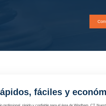
Cons
rápidos, fáciles y econó
io profesional, rápido y confiable para el área de Windham, CT. Nues