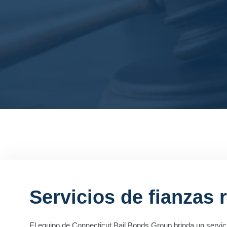
Servicios de fianzas 
El equipo de Connecticut Bail Bonds Group brinda un servic