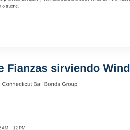
a o truene.
de Fianzas sirviendo Win
Connecticut Bail Bonds Group
12 AM – 12 PM