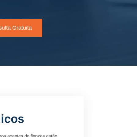
ulta Gratuita
micos
tros agentes de fianzas están