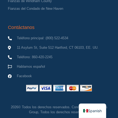
Fianzas de Windham County
Fianzas del Condado de New Haven
Contáctanos
Teléfono principal: (800) 522-4534
11 Asylum St, Suite 512 Hartford, CT 06103, EE. UU.
Teléfono: 860-420-2245
Hablamos español
Facebook
English
2026© Todos los derechos reservados. Connecticut Bail Bonds
Spanish
Group, Todos los derechos reservados.