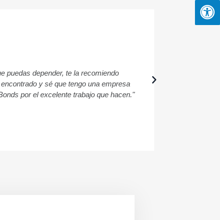
ue puedas depender, te la recomiendo
"¡Tuve una exp
os encontrado y sé que tengo una empresa
 Bonds por el excelente trabajo que hacen."