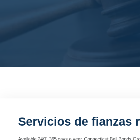
Servicios de fianzas 
Available 24/7, 365 days a year, Connecticut Bail Bonds Gro