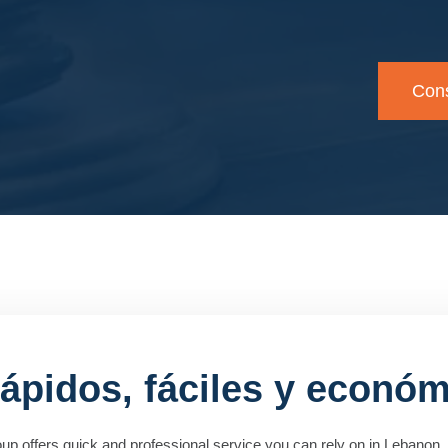
Cons
rápidos, fáciles y econó
up offers quick and professional service you can rely on in Lebanon,