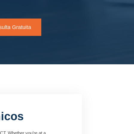
ulta Gratuita
micos
 CT. Whether you’re at a